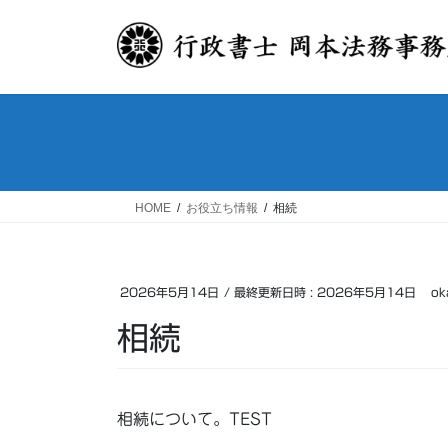
コ
ナ
ン
ビ
テ
ゲ
ン
ー
ツ
シ
へ
ョ
ス
ン
キ
に
ッ
移
HOME
お役立ち情報
相続
プ
動
2026年5月14日
/ 最終更新日時 :
2026年5月14日
ok
相続
相続について。TEST